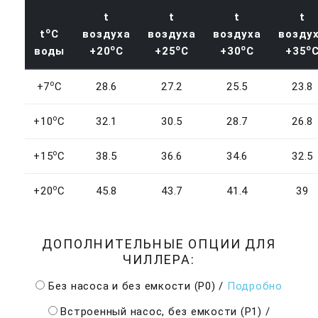
t
t
t
t
o
t
C
воздуха
воздуха
воздуха
возду
o
o
o
o
воды
+20
C
+25
C
+30
C
+35
o
+7
C
28.6
27.2
25.5
23.8
o
+10
C
32.1
30.5
28.7
26.8
o
+15
C
38.5
36.6
34.6
32.5
o
+20
C
45.8
43.7
41.4
39
ДОПОЛНИТЕЛЬНЫЕ ОПЦИИ ДЛЯ
ЧИЛЛЕРА:
Без насоса и без емкости (P0)
/
Подробно
Встроенный насос, без емкости (Р1)
/