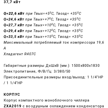
37,7 кВт
0
0
Q=22,6 кВт
при Твых=+5
С, Твозд= +35
С
0
0
Q=24,6 кВт
при Твых=+7
С, Твозд= +35
С
0
0
Q=27,7 кВт
при Твых=+10
С, Твозд= +35
С
0
0
Q=29,4 кВт
при Твых=+12
С, Твозд= +35
С
0
0
Q=33,5 кВт
при Твых=+15
С, Твозд= +35
С
Максимальный потребляемый ток компрессора 19,6
A
Хладагент
R407C
Габаритные размеры ДхШхВ (мм.): 1500х800х1830
Электропитание, Ф/В/Гц: 3/380/50
Присоединительные размеры вход/выход: 1 1/4"НР
/ 1 1/4"НР
КОРПУС
Корпус компактного моноблочного чиллера
ZXA2019
с воздушным охлаждением конденсатора