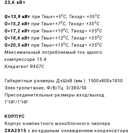
23,6 кВт
0
0
Q=13,9 кВт
при Твых=+5
С, Твозд= +35
С
0
0
Q=15,2 кВт
при Твых=+7
С, Твозд= +35
С
0
0
Q=17,2 кВт
при Твых=+10
С, Твозд= +35
С
0
0
Q=18,6 кВт
при Твых=+12
С, Твозд= +35
С
0
0
Q=20,5 кВт
при Твых=+15
С, Твозд= +35
С
Максимальный потребляемый ток одного
компрессора 15 A
Хладагент
R407C
Габаритные размеры ДхШхВ (мм.): 1500х800х1830
Электропитание, Ф/В/Гц: 3/380/50
Присоединительные размеры вход/выход:
1"НР/1"НР
КОРПУС
Корпус компактного моноблочного чиллера
ZXA2015
с воздушным охлаждением конденсатора