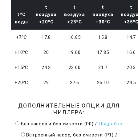
t
t
t
t
o
t
C
воздуха
воздуха
воздуха
возду
o
o
o
o
воды
+20
C
+25
C
+30
C
+35
o
+7
C
17.8
16.85
15.8
14.7
o
+10
C
20
19.00
17.85
16.6
o
+15
C
24.2
23.00
21.7
20.3
o
+20
C
29
27.6
26.10
24.5
ДОПОЛНИТЕЛЬНЫЕ ОПЦИИ ДЛЯ
ЧИЛЛЕРА:
Без насоса и без емкости (P0)
/
Подробно
Встроенный насос, без емкости (Р1)
/