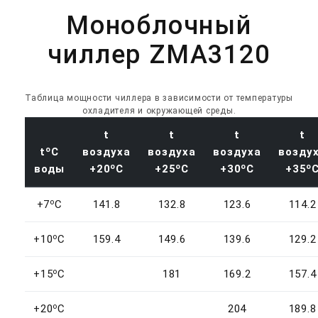
Моноблочный
чиллер ZMA3120
Таблица мощности чиллера в зависимости от температуры
охладителя и окружающей среды.
t
t
t
t
o
t
C
воздуха
воздуха
воздуха
возду
o
o
o
o
воды
+20
C
+25
C
+30
C
+35
o
+7
C
141.8
132.8
123.6
114.2
o
+10
C
159.4
149.6
139.6
129.2
o
+15
C
181
169.2
157.4
o
+20
C
204
189.8