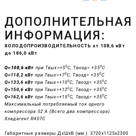
ДОПОЛНИТЕЛЬНАЯ
ИНФОРМАЦИЯ:
ХОЛОДОПРОИЗВОДИТЕЛЬНОСТЬ от 108,6 кВт
до 186,0 кВт
0
0
Q=108,6 кВт
при Твых=+5
С, Твозд= +35
С
0
0
Q=118,2 кВт
при Твых=+7
С, Твозд= +35
С
0
0
Q=133,6 кВт
при Твых=+10
С, Твозд= +35
С
0
0
Q=150,6 кВт
при Твых=+12
С, Твозд= +35
С
0
0
Q=162,6 кВт
при Твых=+15
С, Твозд= +35
С
Максимальный потребляемый ток одного
компрессора 52 А (Всего два компрессора)
Хладагент
R407C
Габаритные размеры ДхШхВ (мм.): 3720х1125х2300